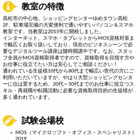
教室の特徴
高松市の中心地、ショッピングセンターゆめタウン高松
2F、駐車場完備の大変便利で通いやすいパソコン＆スマホ
教室です。当教室は2015年に開校しました。
インターネット、スマホ・タブレットからMOS資格対策ま
で幅広くお取り扱いしており、現在のビジネスシーンで必
要なデジタルツール講座は随時開講中です。なお、スタッ
フ全員がMOS資格取得者ですので、資格取得を目指す方や
お仕事に役立てたい方は安心してご相談ください！
通われている生徒様10代から80代まで幅広い世代の方にご
利用いただいていますが、やはり大型ショッピングセンタ
ーに位は置するため、20代～50代までのお仕事に役立つス
キル・再就職や転職活動に必要な資格取得目的の生徒様が
多く通われています。
試験会場校
MOS（マイクロソフト・オフィス・スペシャリスト）
2019