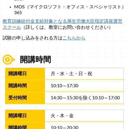
MOS（マイクロソフト・オフィス・スペシャリスト）
365
教育訓練給付金支給対象となる厚生労働大臣指定講座運営
スクール
（詳しくは、教室にお問い合わせください）
試験の申し込みをされる方は
こちらから
開講時間
​​月・水・土・日・祝
1​0​:​1​0​～17:​3​0
14:30～15:30を除く1​0​:​1​0​～17:​00
火・木・金
1​0​:​10​～20:​30